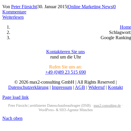
Von
Peter Fürsicht
|
30. Januar 2015
|
Online Marketing News
|
0
Kommentare
Weiterlesen
Hom
Schlagwort
Google Rankin
Kontaktieren Sie uns
rund um die Uhr
Rufen Sie uns an:
+49 (0)89 23 515 690
© 2026 max2-consulting GmbH | All Rights Reserved |
Datenschutzerklärung
|
Impressum
|
AGB
|
Widerruf
|
Kontakt
Page load link
Peter Fürsicht | zertifizierter Datenschutzbeauftragter (DSB) ·
max2-consulting.de
·
WordPress- & SEO-Agentur München
Nach oben