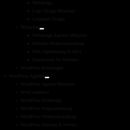
Webdesign
Logo Design München
Corporate Design
Webseiten
Webdesign Agentur München
Websites Weiterentwicklung
Web. Optimierung & SEO
Datenschutz für Websites
WordPress Schulungen
WordPress Agentur
WordPress Agentur München
WooCommerce
WordPress Webdesign
WordPress Programmierung
WordPress Weiterentwicklung
WordPress Wartung & Service