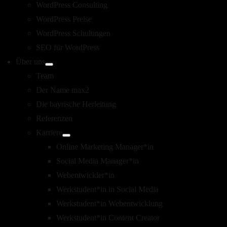
WordPress Consulting
WordPress Preise
WordPress Schulungen
SEO für WordPress
Über uns
Team
Der Name max2
Die bayrische Herleitung
Referenzen
Karriere
Online Marketing Manager*in
Social Media Manager*in
Webentwickler*in
Werkstudent*in in Social Media
Werkstudent*in Webentwicklung
Werkstudent*in Content Creator