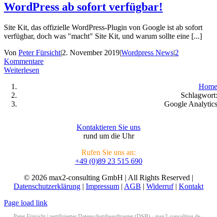
WordPress ab sofort verfügbar!
Site Kit, das offizielle WordPress-Plugin von Google ist ab sofort
verfügbar, doch was "macht" Site Kit, und warum sollte eine [...]
Von
Peter Fürsicht
|
2. November 2019
|
Wordpress News
|
2
Kommentare
Weiterlesen
Hom
Schlagwort
Google Analytic
Kontaktieren Sie uns
rund um die Uhr
Rufen Sie uns an:
+49 (0)89 23 515 690
© 2026 max2-consulting GmbH | All Rights Reserved |
Datenschutzerklärung
|
Impressum
|
AGB
|
Widerruf
|
Kontakt
Page load link
Peter Fürsicht | zertifizierter Datenschutzbeauftragter (DSB) ·
max2-consulting.de
·