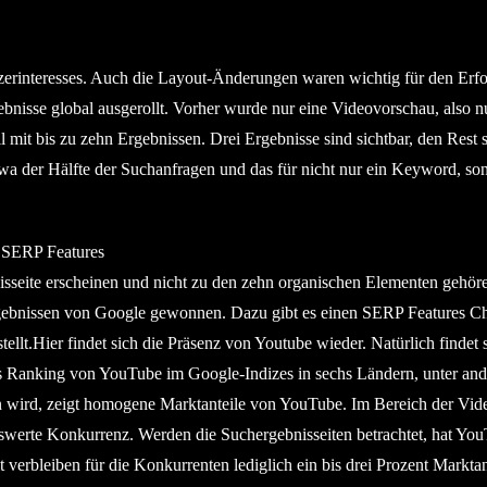
rinteresses. Auch die Layout-Änderungen waren wichtig für den Erfo
nisse global ausgerollt. Vorher wurde nur eine Videovorschau, also n
ll mit bis zu zehn Ergebnissen. Drei Ergebnisse sind sichtbar, den Rest 
etwa der Hälfte der Suchanfragen und das für nicht nur ein Keyword, so
 SERP Features
nisseite erscheinen und nicht zu den zehn organischen Elementen gehör
rgebnissen von Google gewonnen. Dazu gibt es einen SERP Features Ch
tellt.Hier findet sich die Präsenz von Youtube wieder. Natürlich findet s
 Ranking von YouTube im Google-Indizes in sechs Ländern, unter and
n wird, zeigt homogene Marktanteile von YouTube. Im Bereich der Vid
swerte Konkurrenz. Werden die Suchergebnisseiten betrachtet, hat Yo
verbleiben für die Konkurrenten lediglich ein bis drei Prozent Marktant