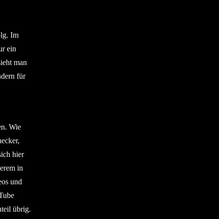
lg. Im
ur ein
sieht man
ndern für
en. Wie
ecker,
ich hier
erem in
eos und
uTube
eil übrig.