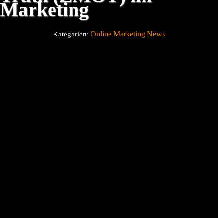
Marketing
Über uns
Online Marketing News
Kategorien:
Blog
Kontakt