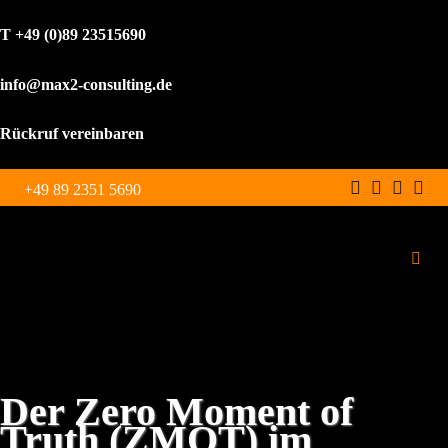
T +49 (0)89 23515690
info@max2-consulting.de
Rückruf vereinbaren
Zum
+49 89 2351 5690
Inhalt
springen
Toggl
Navig
Schulungen
Leistungen
Der Zero Moment of
Truth (ZMOT) im
WordPress Agentur