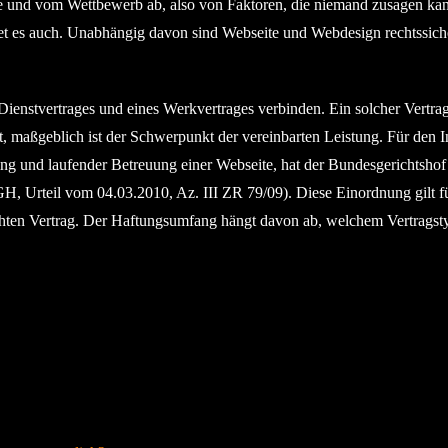
ne und vom Wettbewerb ab, also von Faktoren, die niemand zusagen ka
ldet es auch. Unabhängig davon sind Webseite und Webdesign rechtssich
Dienstvertrages und eines Werkvertrages verbinden. Ein solcher Vertra
 maßgeblich ist der Schwerpunkt der vereinbarten Leistung. Für den In
ing und laufender Betreuung einer Webseite, hat der Bundesgerichtshof
GH, Urteil vom 04.03.2010, Az. III ZR 79/09). Diese Einordnung gilt f
ischten Vertrag. Der Haftungsumfang hängt davon ab, welchem Vertragst