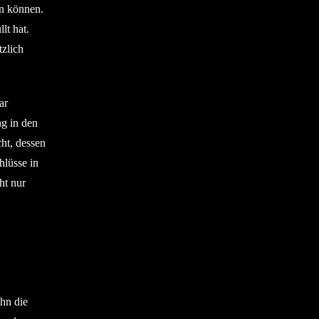
n können.
lt hat.
zlich
ar
ng in den
ht, dessen
hlüsse in
ht nur
hn die