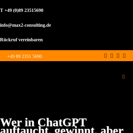
T +49 (0)89 23515690
info@max2-consulting.de
Rückruf vereinbaren
Zum
+49 89 2351 5690
Inhalt
springen
Toggl
Navig
Schulungen
Leistungen
Wer in ChatGPT
auftaucht, gewinnt, aber
WordPress Agentur