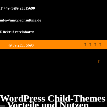
T +49 (0)89 23515690
info@max2-consulting.de
Rückruf vereinbaren
Zum
+49 89 2351 5690
Inhalt
springen
Toggl
Navig
Schulungen
Leistungen
WordPress Child-Themes
– Vorteile und Nutzen
WordPress Agentur