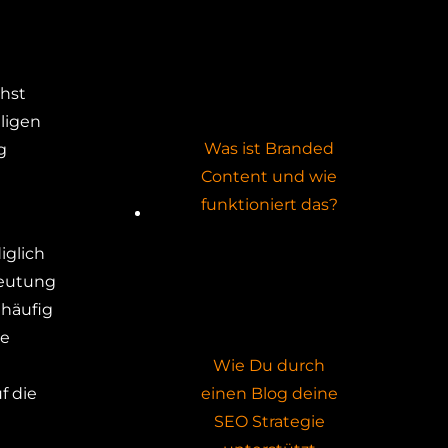
chst
ligen
Was ist Branded
g
Content und wie
funktioniert das?
iglich
deutung
 häufig
se
Wie Du durch
f die
einen Blog deine
SEO Strategie