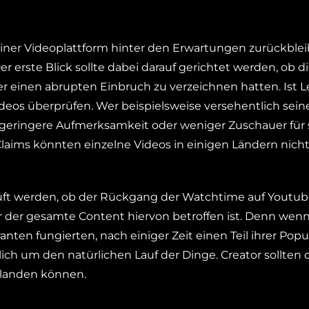
ner Videoplattform hinter den Erwartungen zurückblei
erste Blick sollte dabei darauf gerichtet werden, ob d
r einen abrupten Einbruch zu verzeichnen hatten. Ist L
r Videos überprüfen. Wer beispielsweise versehentlich sei
ine geringere Aufmerksamkeit oder weniger Zuschauer für
laims könnten einzelne Videos in einigen Ländern nich
prüft werden, ob der Rückgang der Watchtime auf Youtu
der der gesamte Content hiervon betroffen ist. Denn wen
ranten fungierten, nach einiger Zeit einen Teil ihrer Popu
lich um den natürlichen Lauf der Dinge. Creator sollten
 landen können.