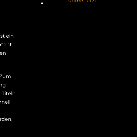
unterstützt
st ein
ntent
len
. Zum
ung
 Titeln
hnell
rden,