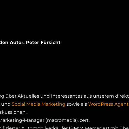
den Autor: Peter Fürsicht
Blog über Aktuelles und Interessantes aus unserem direk
und
Social Media Marketing
sowie als
WordPress Agentu
iskussionen.
e-Marketing-Manager (macromedia), zert.
ifizierter Automobilverkäufer (BMW, Mercedes) mit über