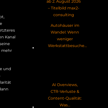
bt,
ie
Autohäuser im
etzteres
Wandel: Wenn
nen Kanal
weniger
 seine
Werkstattbesuche…
t mehr
be und
n
larität
AI Overviews,
 dann
CTR-Verluste &
Content-Qualität:
Was…