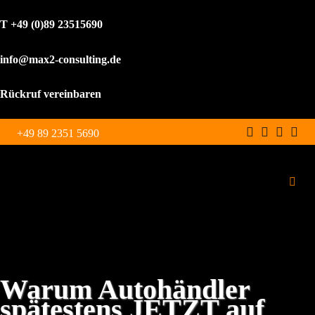
T +49 (0)89 23515690
info@max2-consulting.de
Rückruf vereinbaren
Zum
+49 89 2351 5690
Inhalt
springen
Toggl
Navig
Schulungen
Leistungen
Warum Autohändler
spätestens JETZT auf
WordPress Agentur