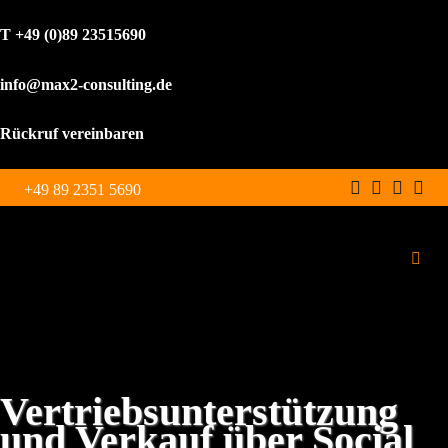
T +49 (0)89 23515690
info@max2-consulting.de
Rückruf vereinbaren
Zum
+49 89 2351 5690
Inhalt
springen
Toggl
Navig
Schulungen
Leistungen
Vertriebsunterstützung
und Verkauf über Social
WordPress Agentur