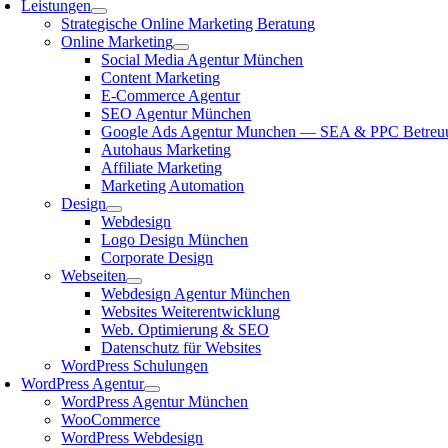
Leistungen
Strategische Online Marketing Beratung
Online Marketing
Social Media Agentur München
Content Marketing
E-Commerce Agentur
SEO Agentur München
Google Ads Agentur Munchen — SEA & PPC Betreu
Autohaus Marketing
Affiliate Marketing
Marketing Automation
Design
Webdesign
Logo Design München
Corporate Design
Webseiten
Webdesign Agentur München
Websites Weiterentwicklung
Web. Optimierung & SEO
Datenschutz für Websites
WordPress Schulungen
WordPress Agentur
WordPress Agentur München
WooCommerce
WordPress Webdesign