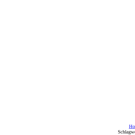
Ho
Schlagwo