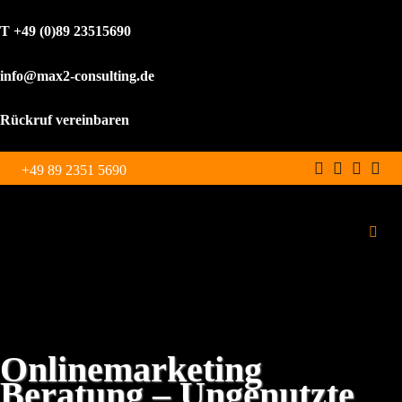
T +49 (0)89 23515690
info@max2-consulting.de
Rückruf vereinbaren
Zum
+49 89 2351 5690
Inhalt
springen
Toggl
Navig
Schulungen
Leistungen
Onlinemarketing
Beratung – Ungenutzte
WordPress Agentur