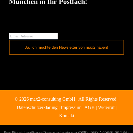
München in Ihr Postfach!
Ja, ich möchte den Newsletter von max2 haben!
© 2026 max2-consulting GmbH | All Rights Reserved |
Datenschutzerklärung
|
Impressum
|
AGB
|
Widerruf
|
Kontakt
max2-consulting.de
Peter Fürsicht | zertifizierter Datenschutzbeauftragter (DSB) ·
·