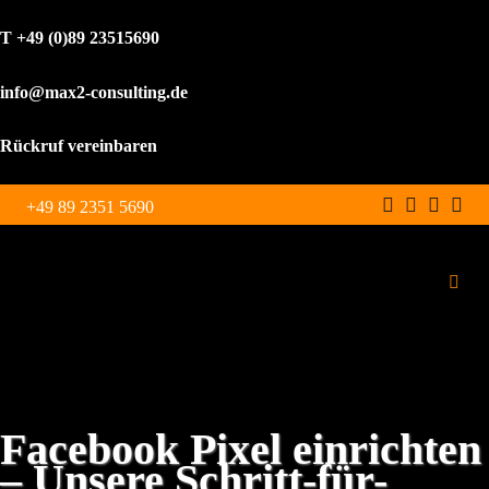
T +49 (0)89 23515690
info@max2-consulting.de
Rückruf vereinbaren
Zum
+49 89 2351 5690
Inhalt
springen
Toggl
Navig
Schulungen
Leistungen
Facebook Pixel einrichten
– Unsere Schritt-für-
WordPress Agentur