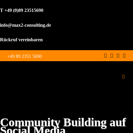
T +49 (0)89 23515690
info@max2-consulting.de
Rückruf vereinbaren
Zum
+49 89 2351 5690
Inhalt
springen
Toggl
Navig
Schulungen
Leistungen
Community Building auf
Social Media
WordPress Agentur