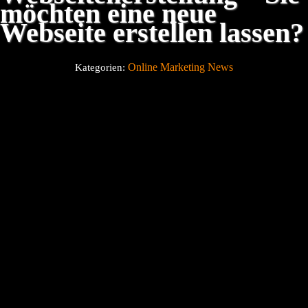
möchten eine neue
Webseite erstellen lassen?
Über uns
Online Marketing News
Kategorien:
Blog
Kontakt