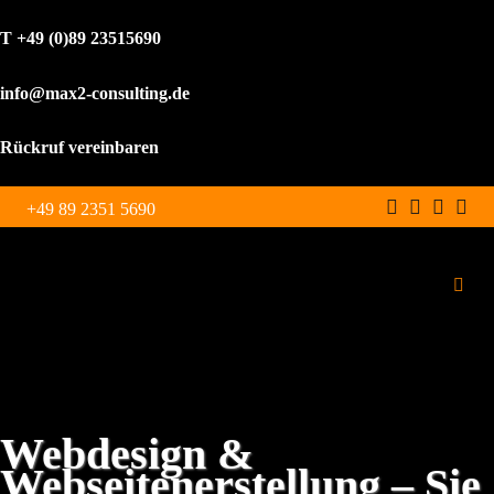
T +49 (0)89 23515690
info@max2-consulting.de
Rückruf vereinbaren
Zum
+49 89 2351 5690
Inhalt
springen
Toggl
Navig
Schulungen
Leistungen
Webdesign &
Webseitenerstellung – Sie
WordPress Agentur