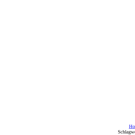
Ho
Schlagwo