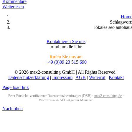
Kommentare
Weiterlesen
Hom
Schlagwort
lokales seo autohau
Kontaktieren Sie uns
rund um die Uhr
Rufen Sie uns an:
+49 (0)89 23 515 690
© 2026 max2-consulting GmbH | All Rights Reserved |
Datenschutzerklärung
|
Impressum
|
AGB
|
Widerruf
|
Kontakt
Page load link
Peter Fürsicht | zertifizierter Datenschutzbeauftragter (DSB) ·
max2-consulting.de
·
WordPress- & SEO-Agentur München
Nach oben