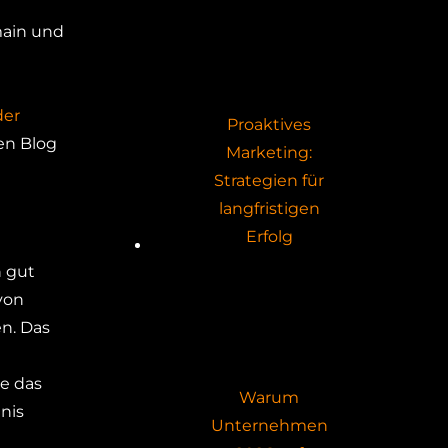
main und
der
Proaktives
en Blog
Marketing:
Strategien für
langfristigen
Erfolg
h gut
von
n. Das
ie das
Warum
nis
Unternehmen