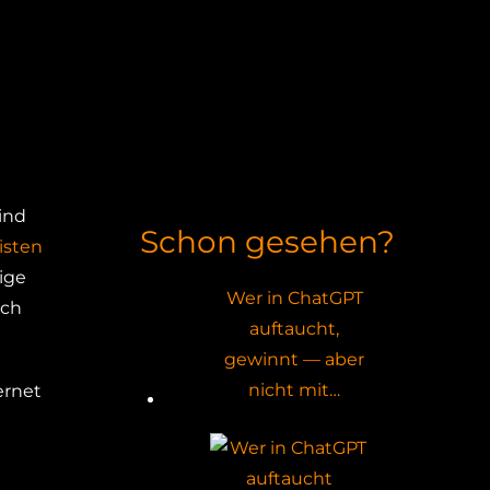
ind
Schon gesehen?
isten
ige
Wer in ChatGPT
ich
auftaucht,
gewinnt — aber
nicht mit…
ernet