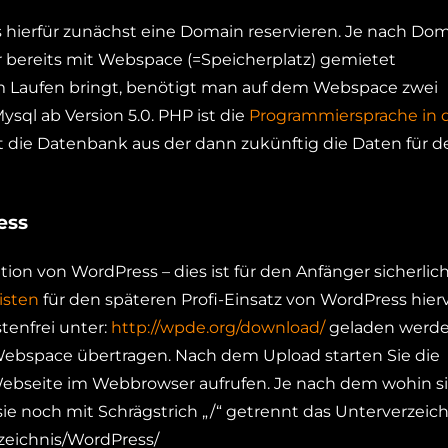
ss hierfür zunächst eine Domain reservieren. Je nach Do
er bereits mit Webspace (=Speicherplatz) gemietet
Laufen bringt, benötigt man auf dem Webspace zwei
ysql ab Version 5.0. PHP ist die
Programmiersprache in 
die Datenbank aus der dann zukünftig die Daten für d
ess
tion von WordPress – dies ist für den Anfänger sicherlic
isten
für den späteren Profi-Einsatz von WordPress hier
tenfrei unter:
http://wpde.org/download/
geladen werde
 Webspace übertragen. Nach dem Upload starten Sie die
e Webseite im Webbrowser aufrufen. Je nach dem wohin s
e noch mit Schrägstrich „/“ getrennt das Unterverzeich
zeichnis/WordPress/