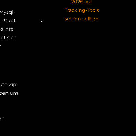
2026 auf
Tracking-Tools
 Mysql-
setzen sollten
-Paket
s ihre
et sich
r
kte Zip-
eben um
en.