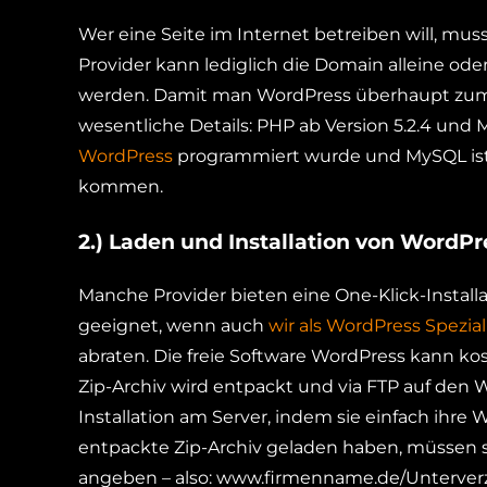
Wer eine Seite im Internet betreiben will, mu
Provider kann lediglich die Domain alleine od
werden. Damit man WordPress überhaupt zum 
wesentliche Details: PHP ab Version 5.2.4 und M
WordPress
programmiert wurde und MySQL ist 
kommen.
2.) Laden und Installation von WordPr
Manche Provider bieten eine One-Klick-Installa
geeignet, wenn auch
wir als WordPress Spezial
abraten. Die freie Software WordPress kann kos
Zip-Archiv wird entpackt und via FTP auf den
Installation am Server, indem sie einfach ihr
entpackte Zip-Archiv geladen haben, müssen si
angeben – also: www.firmenname.de/Unterver