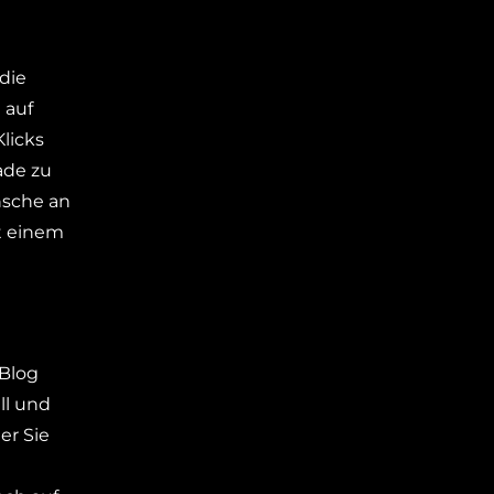
die
 auf
licks
ade zu
nsche an
it einem
 Blog
ll und
er Sie