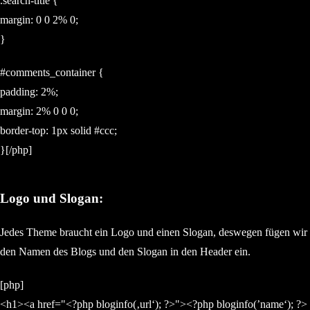
.search-title {
margin: 0 0 2% 0;
}
#comments_container {
padding: 2%;
margin: 2% 0 0 0;
border-top: 1px solid #ccc;
}[/php]
Logo und Slogan:
Jedes Theme braucht ein Logo und einen Slogan, deswegen fügen wir
den Namen des Blogs und den Slogan in den Header ein.
[php]
<h1><a href="<?php bloginfo(‚url‘); ?>"><?php bloginfo(’name‘); ?>