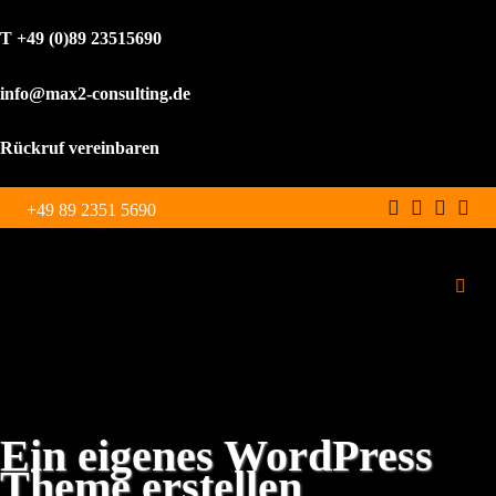
T +49 (0)89 23515690
info@max2-consulting.de
Rückruf vereinbaren
Zum
+49 89 2351 5690
Inhalt
springen
Toggl
Navig
Schulungen
Leistungen
Ein eigenes WordPress
Theme erstellen
WordPress Agentur