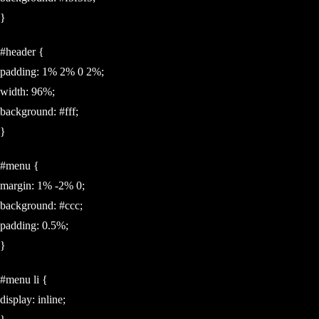
}
#header {
padding: 1% 2% 0 2%;
width: 96%;
background: #fff;
}
#menu {
margin: 1% -2% 0;
background: #ccc;
padding: 0.5%;
}
#menu li {
display: inline;