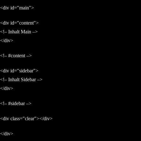
<div id="main">
<div id="content">
<!– Inhalt Main –>
</div>
<!– #content –>
<div id="sidebar">
<!– Inhalt Sidebar –>
</div>
<!– #sidebar –>
<div class="clear"></div>
</div>