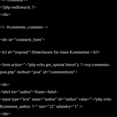
<?php endforeach; ?>
</div>
<!– #comments_container –>
<div id="comment_form">
<h3 id="respond">Hinterlassen Sie einen Kommentar:</h3>
<form action="<?php echo get_option(’siteurl‘); ?>/wp-comments-
post.php" method="post" id="commentform">
<div>
<label for="author">Name</label>
<input type="text" name="author" id="author" value="<?php echo
$comment_author; ?>" size="22" tabindex="1" />
</div>