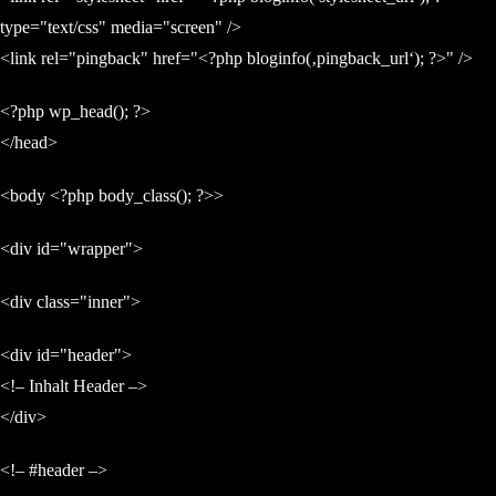
type="text/css" media="screen" />
<link rel="pingback" href="<?php bloginfo(‚pingback_url‘); ?>" />
<?php wp_head(); ?>
</head>
<body <?php body_class(); ?>>
<div id="wrapper">
<div class="inner">
<div id="header">
<!– Inhalt Header –>
</div>
<!– #header –>