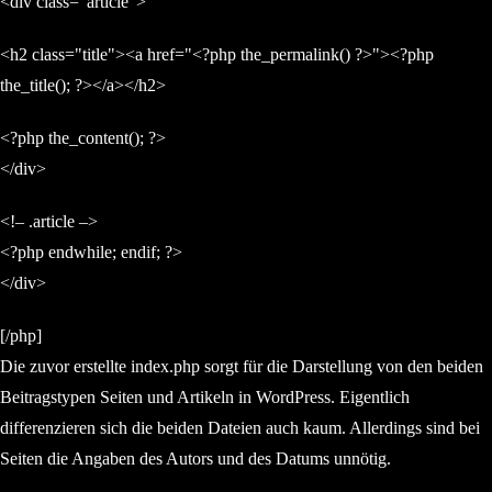
<div class="article">
<h2 class="title"><a href="<?php the_permalink() ?>"><?php
the_title(); ?></a></h2>
<?php the_content(); ?>
</div>
<!– .article –>
<?php endwhile; endif; ?>
</div>
[/php]
Die zuvor erstellte index.php sorgt für die Darstellung von den beiden
Beitragstypen Seiten und Artikeln in WordPress. Eigentlich
differenzieren sich die beiden Dateien auch kaum. Allerdings sind bei
Seiten die Angaben des Autors und des Datums unnötig.