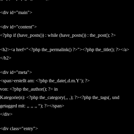
<div id="main">
<div id="content">
<?php if (have_posts()) : while (have_posts()) : the_post(); ?>
<h2><a href="<?php the_permalink() ?>"><?php the_title(); ?></a>
</h2>
<div id="meta">
<span>erstellt am: <?php the_date(‚d.m.Y‘); ?>
von: <?php the_author(); ?> in
Kategorie(n): <?php the_category(‚, ‚); ?><?php the_tags(‚ und
getagged mit: ‚, ‚, ‚, “); ?></span>
</div>
<div class="entry">