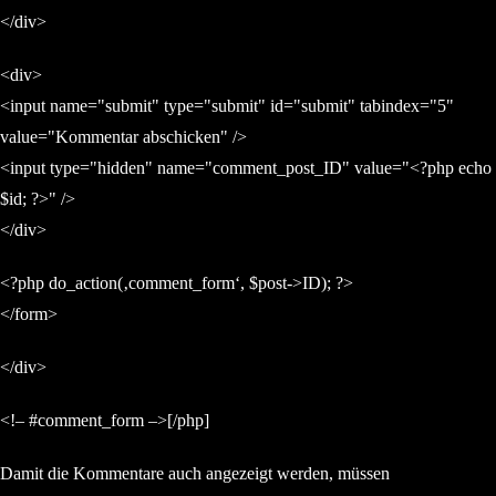
</div>
<div>
<input name="submit" type="submit" id="submit" tabindex="5"
value="Kommentar abschicken" />
<input type="hidden" name="comment_post_ID" value="<?php echo
$id; ?>" />
</div>
<?php do_action(‚comment_form‘, $post->ID); ?>
</form>
</div>
<!– #comment_form –>[/php]
Damit die Kommentare auch angezeigt werden, müssen