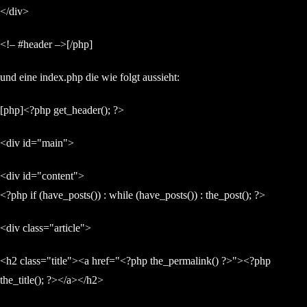
</div>
<!– #header –>[/php]
und eine index.php die wie folgt aussieht:
[php]<?php get_header(); ?>
<div id="main">
<div id="content">
<?php if (have_posts()) : while (have_posts()) : the_post(); ?>
<div class="article">
<h2 class="title"><a href="<?php the_permalink() ?>"><?php
the_title(); ?></a></h2>