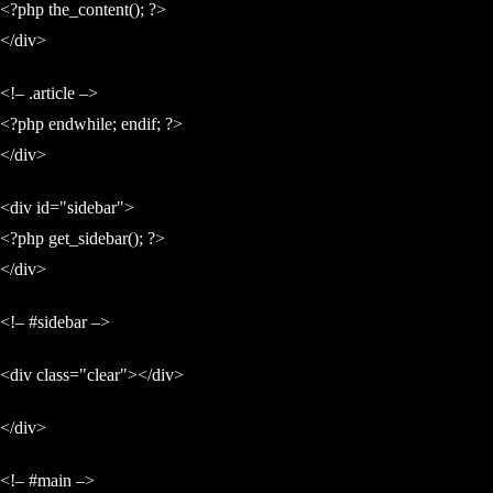
<?php the_content(); ?>
</div>
<!– .article –>
<?php endwhile; endif; ?>
</div>
<div id="sidebar">
<?php get_sidebar(); ?>
</div>
<!– #sidebar –>
<div class="clear"></div>
</div>
<!– #main –>