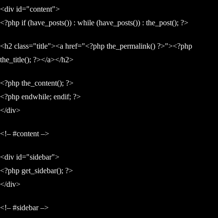
<div id="content">
<?php if (have_posts()) : while (have_posts()) : the_post(); ?>
<h2 class="title"><a href="<?php the_permalink() ?>"><?php
the_title(); ?></a></h2>
<?php the_content(); ?>
<?php endwhile; endif; ?>
</div>
<!– #content –>
<div id="sidebar">
<?php get_sidebar(); ?>
</div>
<!– #sidebar –>