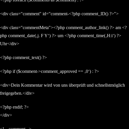
<div class="comment" id="comment-<?php comment_ID() ?>">
<div class="commentMeta"><?php comment_author_link() ?> am <?
php comment_date(‚j. F Y‘) ?> um <?php comment_time(‚H:i‘) ?>
Uhr</div>
<?php comment_text() ?>
<?php if ($comment->comment_approved == ‚0‘) : ?>
<div>Dein Kommentar wird von uns überprüft und schnellstmöglich
freigegeben.</div>
<?php endif; ?>
</div>
<!– .comment –>