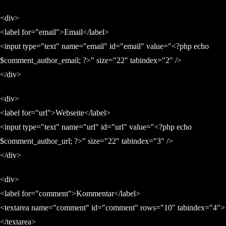
<div>
<label for="email">Email</label>
<input type="text" name="email" id="email" value="<?php echo
$comment_author_email; ?>" size="22" tabindex="2" />
</div>
<div>
<label for="url">Webseite</label>
<input type="text" name="url" id="url" value="<?php echo
$comment_author_url; ?>" size="22" tabindex="3" />
</div>
<div>
<label for="comment">Kommentar</label>
<textarea name="comment" id="comment" rows="10" tabindex="4">
</textarea>