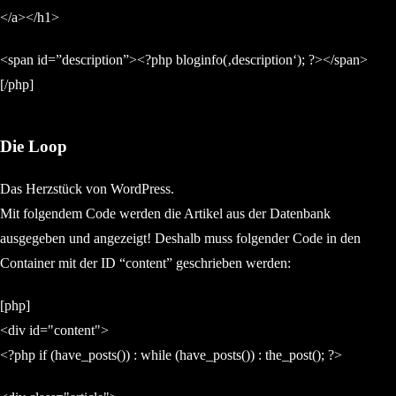
</a></h1>
<span id=”description”><?php bloginfo(‚description‘); ?></span>
[/php]
Die Loop
Das Herzstück von WordPress.
Mit folgendem Code werden die Artikel aus der Datenbank
ausgegeben und angezeigt! Deshalb muss folgender Code in den
Container mit der ID “content” geschrieben werden:
[php]
<div id="content">
<?php if (have_posts()) : while (have_posts()) : the_post(); ?>