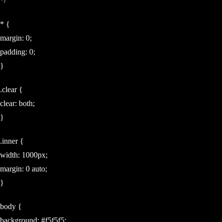
*/
* {
margin: 0;
padding: 0;
}
.clear {
clear: both;
}
.inner {
width: 1000px;
margin: 0 auto;
}
body {
background: #f5f5f5;