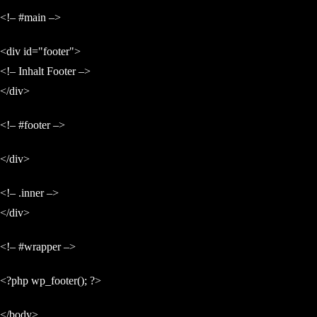
<!– #main –>
<div id="footer">
<!– Inhalt Footer –>
</div>
<!– #footer –>
</div>
<!– .inner –>
</div>
<!– #wrapper –>
<?php wp_footer(); ?>
</body>