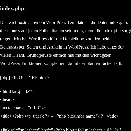
index.php:
Das wichtigste an einem WordPress Template ist die Datei index.php,
diese muss auf jeden Fall enthalten sein muss, denn die index.php sorgt
(eigentlich) bei WordPress für die Darstellung von den beiden
Beitragstypen Seiten und Artikeln in WordPress. Ich habe eines der
vielen HTML Grundgerüste einfach mal mit den wichtigsten
WordPress-Funktionen komplettiert, damit der Start einfacher fällt:
[php] <!DOCTYPE html>
<html lang="de">
<head>
<meta charset="utf-8" />
<title><?php wp_title(); ?> – <?php bloginfo(’name‘); ?></title>
<link rel="stylesheet" href="<?php bloginfo(’stylesheet_url‘); ?>"