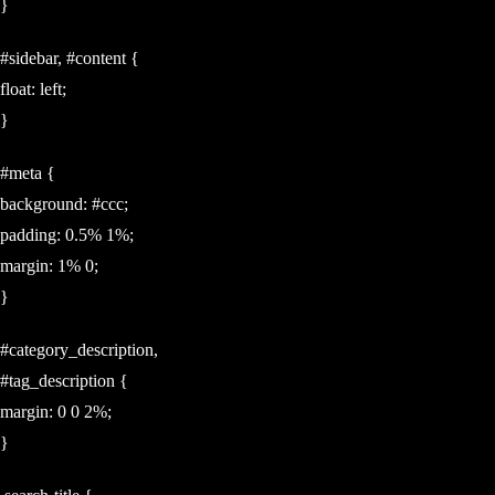
}
#sidebar, #content {
float: left;
}
#meta {
background: #ccc;
padding: 0.5% 1%;
margin: 1% 0;
}
#category_description,
#tag_description {
margin: 0 0 2%;
}