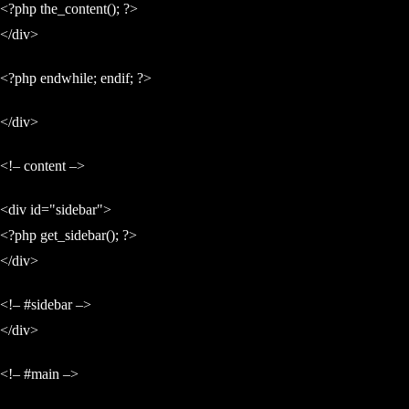
<?php the_content(); ?>
</div>
<?php endwhile; endif; ?>
</div>
<!– content –>
<div id="sidebar">
<?php get_sidebar(); ?>
</div>
<!– #sidebar –>
</div>
<!– #main –>