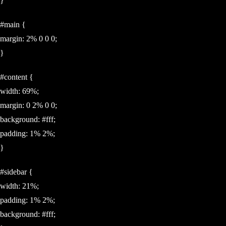
}
#main {
margin: 2% 0 0 0;
}
#content {
width: 69%;
margin: 0 2% 0 0;
background: #fff;
padding: 1% 2%;
}
#sidebar {
width: 21%;
padding: 1% 2%;
background: #fff;