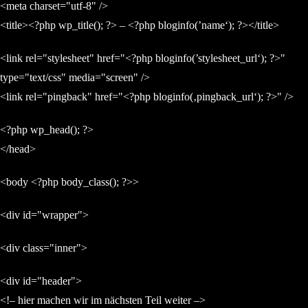
<meta charset="utf-8" />
<title><?php wp_title(); ?> – <?php bloginfo(’name‘); ?></title>
<link rel="stylesheet" href="<?php bloginfo(’stylesheet_url‘); ?>"
type="text/css" media="screen" />
<link rel="pingback" href="<?php bloginfo(‚pingback_url‘); ?>" />
<?php wp_head(); ?>
</head>
<body <?php body_class(); ?>>
<div id="wrapper">
<div class="inner">
<div id="header">
<!– hier machen wir im nächsten Teil weiter –>