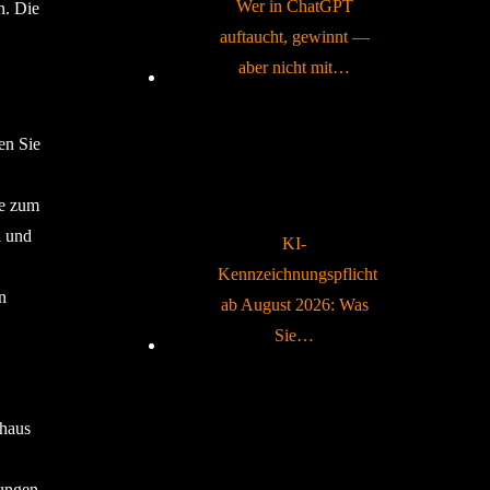
Wer in ChatGPT
n. Die
auftaucht, gewinnt —
aber nicht mit…
en Sie
ie zum
l und
KI-
Kennzeichnungspflicht
n
ab August 2026: Was
Sie…
ohaus
tungen