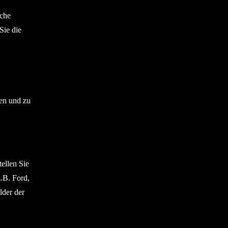
iche
Sie die
hen und zu
ellen Sie
z.B. Ford,
lder der