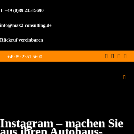
T +49 (0)89 23515690
info@max2-consulting.de
Rückruf vereinbaren
Zum
+49 89 2351 5690
Inhalt
springen
Toggl
Navig
Schulungen
Leistungen
Instagram – machen Sie
aus ihren Autohaus-
WordPress Agentur