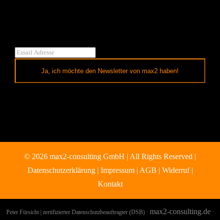
Ja, ich möchte den Newsletter von max2 haben!
© 2026 max2-consulting GmbH | All Rights Reserved |
Datenschutzerklärung
|
Impressum
|
AGB
|
Widerruf
|
Kontakt
max2-consulting.de
Peter Fürsicht | zertifizierter Datenschutzbeauftragter (DSB) ·
·