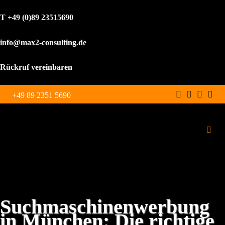
T +49 (0)89 23515690
info@max2-consulting.de
Rückruf vereinbaren
Zum
+49 89 2351 5690
Inhalt
springen
Toggl
Navig
Schulungen
Leistungen
Suchmaschinenwerbung
in München: Die richtige
WordPress Agentur