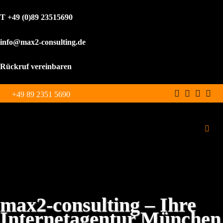
T +49 (0)89 23515690
info@max2-consulting.de
Rückruf vereinbaren
Zum
+49 89 2351 5690
Inhalt
springen
Toggl
Navig
Schulungen
Leistungen
max2-consulting – Ihre
Internetagentur München
WordPress Agentur