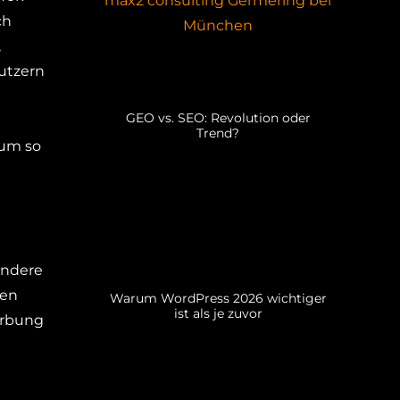
ch
,
utzern
GEO vs. SEO: Revolution oder
Trend?
 um so
ondere
ren
Warum WordPress 2026 wichtiger
ist als je zuvor
erbung