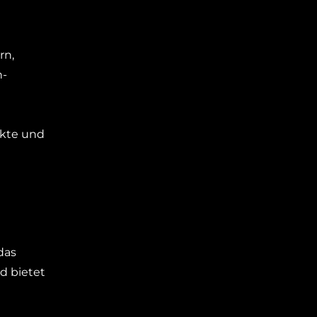
rn,
n-
kte und
das
d bietet