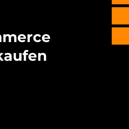
mmerce
kaufen