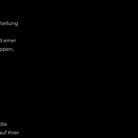
tellung
d einer
oppen,
dia
uf ihrer