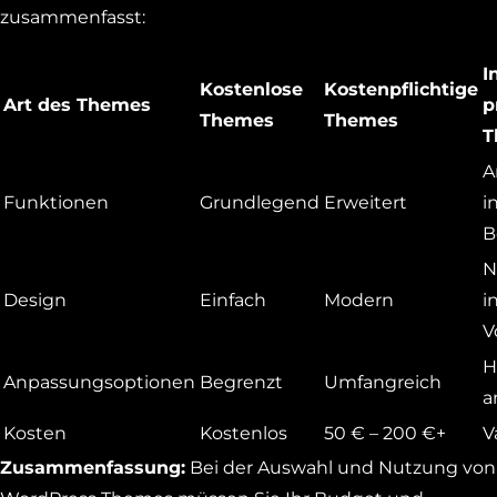
zusammenfasst:
I
Kostenlose
Kostenpflichtige
Art des Themes
p
Themes
Themes
T
A
Funktionen
Grundlegend
Erweitert
i
B
N
Design
Einfach
Modern
i
V
H
Anpassungsoptionen
Begrenzt
Umfangreich
a
Kosten
Kostenlos
50 € – 200 €+
V
Zusammenfassung:
Bei der Auswahl und Nutzung von