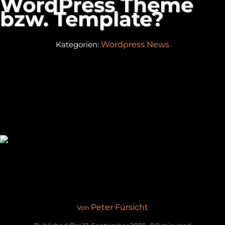
WordPress Theme
WordPress Agentur
bzw. Template?
Über uns
Kategorien:
Wordpress News
Blog
Kontakt
Peter Fürsicht
Von