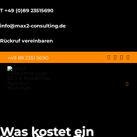
T +49 (0)89 23515690
info@max2-consulting.de
Rückruf vereinbaren
Zum
+49 89 2351 5690
Inhalt
springen
Togg
Navi
Schulungen
Leistungen
Was kostet ein