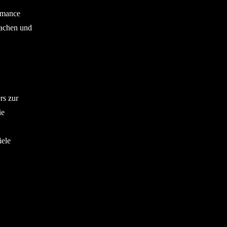
ormance
wachen und
rs zur
ie
iele