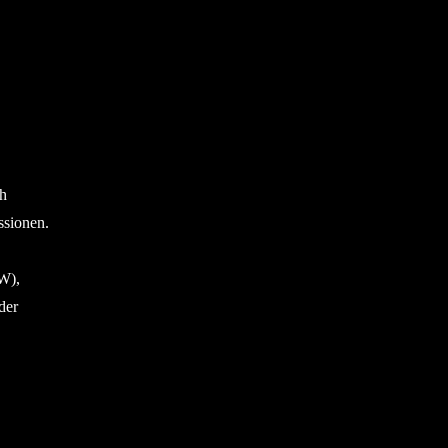
ch
ssionen.
W),
der