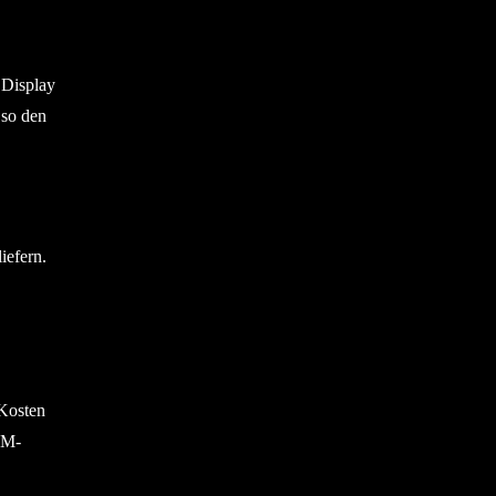
 Display
 so den
iefern.
(Kosten
PM-