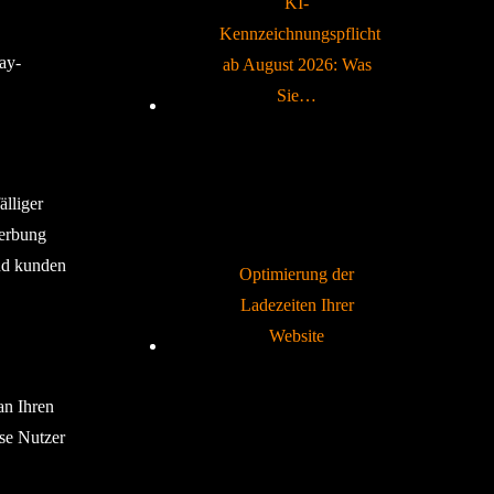
KI-
Kennzeichnungspflicht
ay-
ab August 2026: Was
Sie…
älliger
Werbung
und kunden
Optimierung der
Ladezeiten Ihrer
Website
an Ihren
ese Nutzer